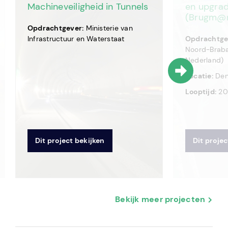
Machineveiligheid in Tunnels
en upgrad
(Brugm@n
Opdrachtgever:
Ministerie van
Infrastructuur en Waterstaat
Opdrachtge
Noord-Braba
Nederland)
Locatie:
Den
Looptijd:
201
Dit project bekijken
Dit projec
Bekijk meer projecten