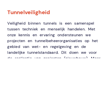
Tunnelveiligheid
Veiligheid binnen tunnels is een samenspel
tussen techniek en menselijk handelen. Met
onze kennis en ervaring ondersteunen we
projecten en tunnelbeheerorganisaties op het
gebied van wet- en regelgeving en de
landelijke tunnelstandaard. Dit doen we voor
de realisatie van projecten (nieuwbouw). Maar
ook voor de vormgeving en optimalisatie van
processen binnen de organisatie voor de
instandhouding van tunnels.
U kunt bij DON Bureau terecht voor:
Het vervullen van de formele rol van