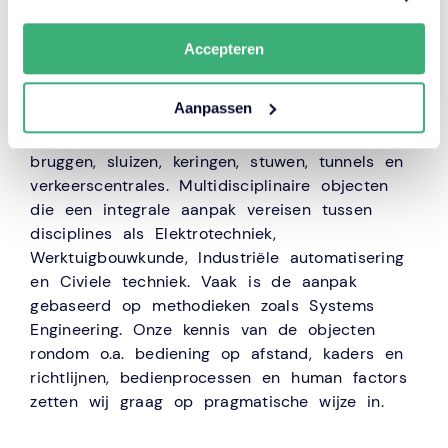
Technisch advies
Accepteren
Onze medewerkers hebben een ruime ervaring
Aanpassen
binnen projecten en assetmanagement van
infrastructurele objecten. Denk hierbij aan
bruggen, sluizen, keringen, stuwen, tunnels en
verkeerscentrales. Multidisciplinaire objecten
die een integrale aanpak vereisen tussen
disciplines als Elektrotechniek,
Werktuigbouwkunde, Industriële automatisering
en Civiele techniek. Vaak is de aanpak
gebaseerd op methodieken zoals Systems
Engineering. Onze kennis van de objecten
rondom o.a. bediening op afstand, kaders en
richtlijnen, bedienprocessen en human factors
zetten wij graag op pragmatische wijze in.