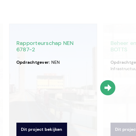
Rapporteurschap NEN
Beheer en
6787-2
BOTTS
Opdrachtgever:
NEN
Opdrachtge
Infrastructu
Dit project bekijken
Dit projec