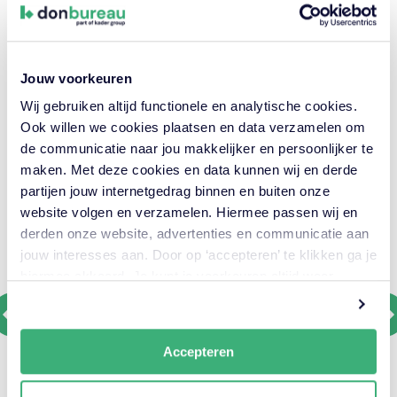
Opdrachtgever
Rijkswaterstaat / ARUP
Locatie
Jouw voorkeuren
Rotterdam
Wij gebruiken altijd functionele en analytische cookies.
Ook willen we cookies plaatsen en data verzamelen om
Looptijd
2016 — heden
de communicatie naar jou makkelijker en persoonlijker te
maken. Met deze cookies en data kunnen wij en derde
partijen jouw internetgedrag binnen en buiten onze
website volgen en verzamelen. Hiermee passen wij en
derden onze website, advertenties en communicatie aan
jouw interesses aan. Door op ‘accepteren’ te klikken ga je
hiermee akkoord. Je kunt je voorkeuren altijd weer
aanpassen. Lees er meer over
in ons cookiebeleid.
Accepteren