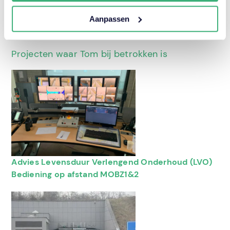
Lees ook mijn
verhaal
aan de slag “aan de
Aanpassen
andere kant”
Projecten waar Tom bij betrokken is
Advies Levensduur Verlengend Onderhoud (LVO)
Bediening op afstand MOBZ1&2