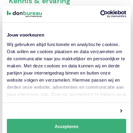
Kennis & ervaring
Centraal in mijn werkzame leven staan
industriële automatiseringssystemen, zowel in
hard- als software, maar ook het proces om
tot een dergelijk systemen te komen. Ik heb
Jouw voorkeuren
ze ontworpen, gerealiseerd, getest en over de
Wij gebruiken altijd functionele en analytische cookies.
hele wereld geïnstalleerd. Systeem
Ook willen we cookies plaatsen en data verzamelen om
Architectuur en Systems Engineering zijn daar
de communicatie naar jou makkelijker en persoonlijker te
geleidelijk steeds meer een rol in gaan
maken. Met deze cookies en data kunnen wij en derde
spelen.
partijen jouw internetgedrag binnen en buiten onze
website volgen en verzamelen. Hiermee passen wij en
De laatste 12 jaar gespecialiseerd in verkeers-
derden onze website, advertenties en communicatie aan
en tunnel-technische installaties (E+W), de
jouw interesses aan. Door op ‘accepteren’ te klikken ga je
coördinerende besturing (software en
hiermee akkoord. Je kunt je voorkeuren altijd weer
hardware), de koppeling met verkeerscentrales
aanpassen. Lees er meer over
in ons cookiebeleid.
en het lokaal/centraal besturen van bruggen
en sluizen. Niet alleen in toe te passen
technologie maar ook in de processen voor
Accepteren
ontwerp, realisatie en beheer&onderhoud.