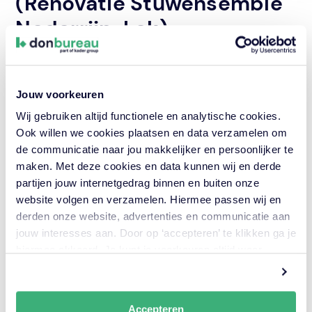
(Renovatie Stuwensemble
Nederrijn-Lek)
Samenwerken
‐
Begeleiding
aanbestedingstraject
Jouw voorkeuren
Opdrachtgever
Wij gebruiken altijd functionele en analytische cookies.
Rijkswaterstaat GPO - AIB
Ook willen we cookies plaatsen en data verzamelen om
de communicatie naar jou makkelijker en persoonlijker te
Locatie
maken. Met deze cookies en data kunnen wij en derde
Arnhem - Wolfheze
partijen jouw internetgedrag binnen en buiten onze
Looptijd
website volgen en verzamelen. Hiermee passen wij en
2013 — 2014
derden onze website, advertenties en communicatie aan
jouw interesses aan. Door op ‘accepteren’ te klikken ga je
hiermee akkoord. Je kunt je voorkeuren altijd weer
aanpassen. Lees er meer over
in ons cookiebeleid.
Accepteren