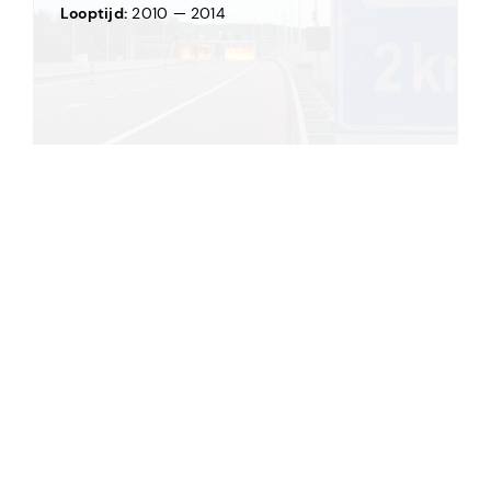
Looptijd:
2010 — 2014
Dit project bekijken
Raamovereenkomst Tunnelorganisatie
Vlaanderen
Opdrachtgever:
Tunnelorganisatie Vlaanderen
(TOV)
Locatie:
Vlaanderen