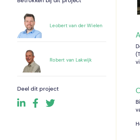
Betrokken bij dit project
Leobert van der Wielen
A
D
(
Robert van Lakwijk
v
Deel dit project
O
B
v
H