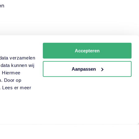
en
Accepteren
n data verzamelen
 data kunnen wij
Aanpassen
 realisatiefase, richting wordt gegeven in de
n. Hiermee
pdrachtnemer.
n. Door op
n. Lees er meer
Ondersteuning technisch