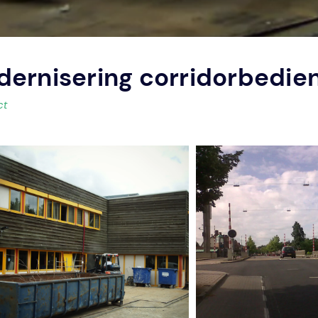
odernisering corridorbedi
ct