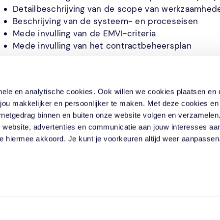
Detailbeschrijving van de scope van werkzaamhed
Beschrijving van de systeem- en proceseisen
Mede invulling van de EMVI-criteria
Mede invulling van het contractbeheersplan
ionele en analytische cookies. Ook willen we cookies plaatsen e
et resultaat
ou makkelijker en persoonlijker te maken. Met deze cookies en
en contract waarmee, in de aanbestedingsperiode en de
ternetgedrag binnen en buiten onze website volgen en verzamele
erkwijze en samenwerking tussen opdrachtgever en o
 website, advertenties en communicatie aan jouw interesses aa
 je hiermee akkoord. Je kunt je voorkeuren altijd weer aanpasse
erelateerde projecten
Groot Onderhoud
Rijkswaterstaat