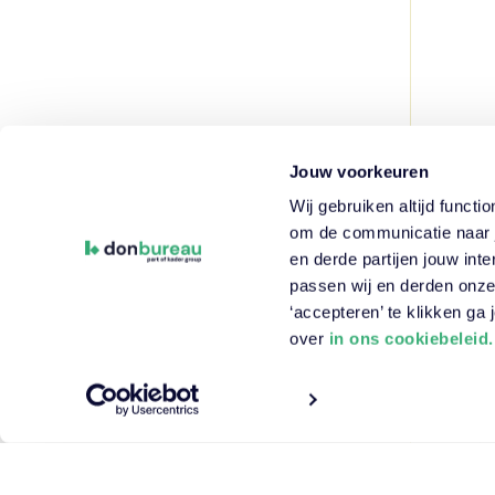
Jouw voorkeuren
Wij gebruiken altijd funct
H
om de communicatie naar j
E
en derde partijen jouw in
w
passen wij en derden onze
‘accepteren’ te klikken ga
G
over
in ons cookiebeleid.