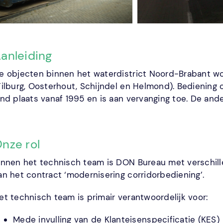
anleiding
e objecten binnen het waterdistrict Noord-Brabant wo
Tilburg, Oosterhout, Schijndel en Helmond). Bediening 
ind plaats vanaf 1995 en is aan vervanging toe. De an
nze rol
innen het technisch team is DON Bureau met verschil
an het contract ‘modernisering corridorbediening’.
et technisch team is primair verantwoordelijk voor:
Mede invulling van de Klanteisenspecificatie (KES)