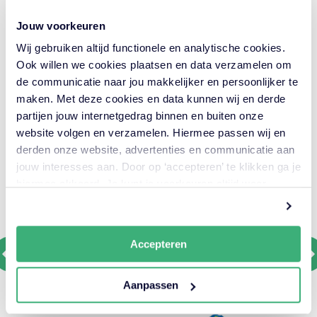
Opdrachtgever
Jouw voorkeuren
Bouwinformatieraad
Wij gebruiken altijd functionele en analytische cookies.
Locatie
Ook willen we cookies plaatsen en data verzamelen om
Utrecht en Amersfoort
de communicatie naar jou makkelijker en persoonlijker te
maken. Met deze cookies en data kunnen wij en derde
Looptijd
partijen jouw internetgedrag binnen en buiten onze
2013 — 2015
website volgen en verzamelen. Hiermee passen wij en
derden onze website, advertenties en communicatie aan
jouw interesses aan. Door op ‘accepteren’ te klikken ga je
hiermee akkoord. Je kunt je voorkeuren altijd weer
aanpassen. Lees er meer over
in ons cookiebeleid.
Accepteren
Aanpassen