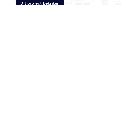
Dit project bekijken
Adviesmodel Duurzame Ontwikkeling
Opdrachtgever:
Intern
Locatie:
Bergen op Zoom
Looptijd:
2018 — heden