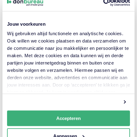
Opdrachtgever
Rijkswaterstaat Zee en Delta
Jouw voorkeuren
Wij gebruiken altijd functionele en analytische cookies.
Locatie
Ook willen we cookies plaatsen en data verzamelen om
Middelburg
de communicatie naar jou makkelijker en persoonlijker te
Looptijd
maken. Met deze cookies en data kunnen wij en derde
2017 — 2018
partijen jouw internetgedrag binnen en buiten onze
website volgen en verzamelen. Hiermee passen wij en
derden onze website, advertenties en communicatie aan
jouw interesses aan. Door op ‘accepteren’ te klikken ga je
hiermee akkoord. Je kunt je voorkeuren altijd weer
aanpassen. Lees er meer over
in ons cookiebeleid.
Accepteren
Aanpassen