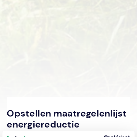
Opstellen maatregelenlijst
energiereductie
Duurzaamheid
‐
Duurzaam GWW