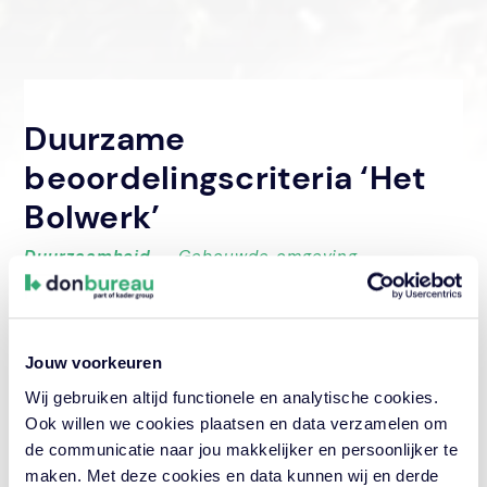
Duurzame
beoordelingscriteria ‘Het
Bolwerk’
Duurzaamheid
‐
Gebouwde omgeving
Samenwerken
‐
Begeleiding
aanbestedingstraject
Jouw voorkeuren
Opdrachtgever
Gemeente Moerdijk
Wij gebruiken altijd functionele en analytische cookies.
Ook willen we cookies plaatsen en data verzamelen om
Looptijd
de communicatie naar jou makkelijker en persoonlijker te
november 2021 — januari 2022
maken. Met deze cookies en data kunnen wij en derde