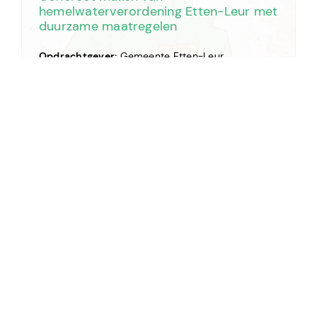
hemelwaterverordening Etten-Leur met
duurzame maatregelen
Opdrachtgever:
Gemeente Etten-Leur
Locatie:
Etten-Leur
Looptijd:
Juni 2023 — september 2023
Dit project bekijken
Ontwikkeling Blauwdruk Bredase