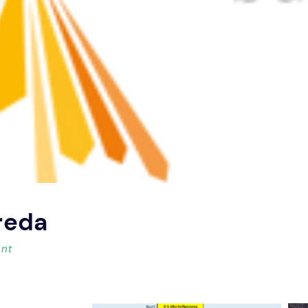
reda
ent