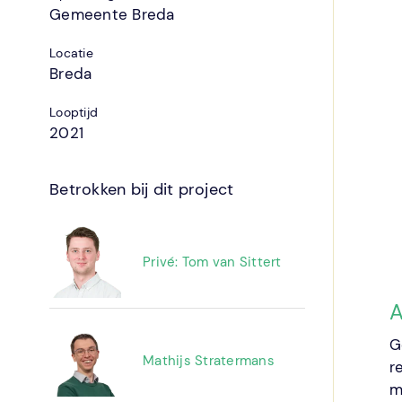
Gemeente Breda
Locatie
Breda
Looptijd
2021
Betrokken bij dit project
Privé: Tom van Sittert
A
G
Mathijs Stratermans
r
m