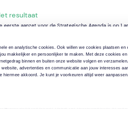
et resultaat
e eerste aanzet voor de Strategische Agenda is op 1 a
et de optimale vervangingstermijn per buurt, inclusi
itleg van de methodiek die tot de strategische plannin
ionele en analytische cookies. Ook willen we cookies plaatsen e
r is in korte tijd veel werk verzet waardoor we samen
ou makkelijker en persoonlijker te maken. Met deze cookies en
reda was erg enthousiast over de samenwerking en het 
ternetgedrag binnen en buiten onze website volgen en verzamele
iet tot de gewenste integrale buurtplanning. De hoge 
 website, advertenties en communicatie aan jouw interesses aa
itlegbaar om buurten integraal te programmeren vanweg
 je hiermee akkoord. Je kunt je voorkeuren altijd weer aanpasse
e zijn hierna gezamenlijk aan de slag gegaan om de St
ptimaliseren. Onder andere door de gebruikte data te 
et een hogere homogeniteit zodat integrale afstemmin
ub-bemalingsgebieden bleek de heterogeniteit in verv
ntegrale vervanging uit te kunnen voeren.