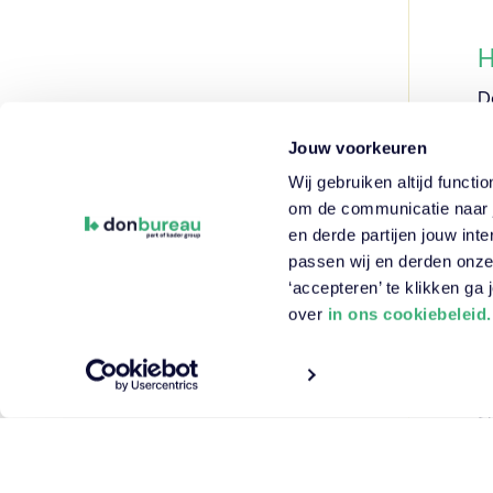
H
D
m
Jouw voorkeuren
u
Wij gebruiken altijd funct
E
om de communicatie naar j
B
en derde partijen jouw in
n
passen wij en derden onze
u
‘accepteren’ te klikken ga
over
in ons cookiebeleid.
W
o
m
s
i