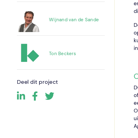
e
d
Wijnand van de Sande
D
o
k
i
Ton Beckers
O
Deel dit project
D
o
e
O
u
A