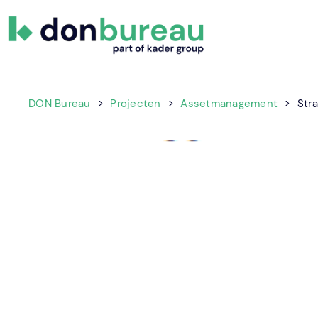
DON
Gewoon
Bureau
DOeN!
DON Bureau
>
Projecten
>
Assetmanagement
>
Str