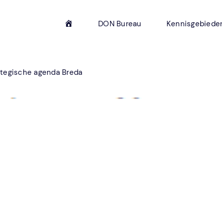
H
DON Bureau
Kennisgebiede
o
m
e
ategische agenda Breda