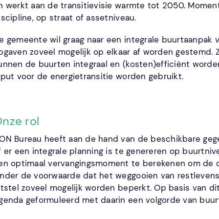
n werkt aan de transitievisie warmte tot 2050. Momente
iscipline, op straat of assetniveau.
e gemeente wil graag naar een integrale buurtaanpak vo
pgaven zoveel mogelijk op elkaar af worden gestemd.
unnen de buurten integraal en (kosten)efficiënt worden
nput voor de energietransitie worden gebruikt.
nze rol
ON Bureau heeft aan de hand van de beschikbare gegev
f er een integrale planning is te genereren op buurtn
en optimaal vervangingsmoment te berekenen om de op
nder de voorwaarde dat het weggooien van restlevensdu
itstel zoveel mogelijk worden beperkt. Op basis van d
genda geformuleerd met daarin een volgorde van buur