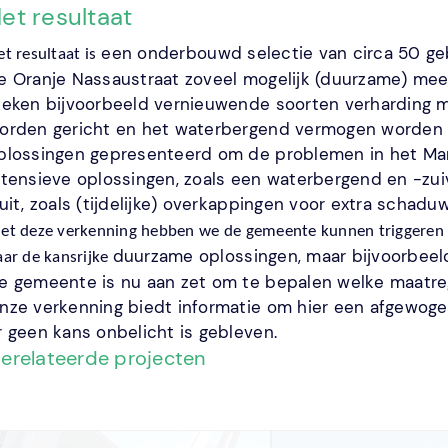
et resultaat
een onderbouwd selectie van circa 50 ge
t resultaat is
e Oranje Nassaustraat zoveel mogelijk (duurzame) mee
leken bijvoorbeeld vernieuwende soorten verharding mo
orden gericht en het waterbergend vermogen worden ve
plossingen gepresenteerd om de problemen in het Marg
ntensieve oplossingen, zoals een waterbergend en -z
ruit, zoals (tijdelijke) overkappingen voor extra schadu
et deze verkenning hebben we de gemeente kunnen 
triggeren
duurzame oplossingen, maar bijvoorbeeld
aar de kansrijke 
e gemeente is nu aan zet om te bepalen welke maatre
nze verkenning biedt informatie om hier een afgewogen
r geen kans onbelicht is gebleven. 
erelateerde projecten