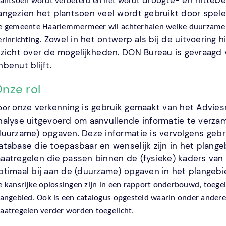
droogte- en hittebes
lantsoen wordt verbeterd en het wordt
angezien het plantsoen veel wordt gebruikt door spel
e gemeente Haarlemmermeer wil achterhalen welke duurzame
 Zowel in het ontwerp als bij de uitvoering hi
rinrichting.
nzicht over de mogelijkheden. DON Bureau is gevraagd 
nbenut blijft.
nze rol
onze verkenning is gebruik gemaakt van het Advies
oor
nalyse uitgevoerd om aanvullende informatie te verzam
duurzame) opgaven. Deze informatie is vervolgens gebr
atabase die toepasbaar en wenselijk zijn in het plange
aatregelen die passen binnen de (fysieke) kaders van 
ptimaal bij aan de (duurzame) opgaven in het plangeb
e kansrijke oplossingen zijn in een rapport onderbouwd, toegel
langebied. Ook is een catalogus opgesteld waarin onder andere 
aatregelen verder worden toegelicht. 