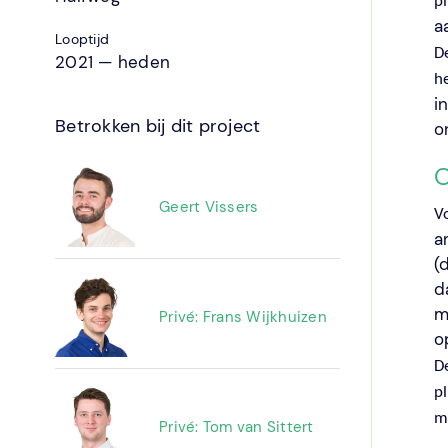
p
a
Looptijd
D
2021 — heden
he
i
Betrokken bij dit project
o
O
Geert Vissers
V
a
(
d
m
Privé: Frans Wijkhuizen
o
D
p
m
Privé: Tom van Sittert