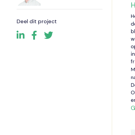
H
He
Deel dit project
d
b
w
o
i
f
M
n
D
O
e
G