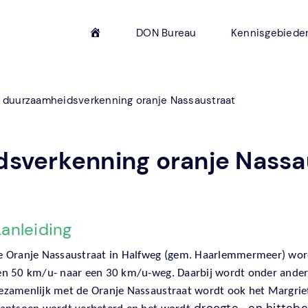
H
DON Bureau
Kennisgebiede
o
m
e
e duurzaamheidsverkenning oranje Nassaustraat
dsverkenning oranje Nassa
anleiding
e Oranje Nassaustraat in Halfweg (gem. Haarlemmermeer) word
en 50 km/u- naar een 30 km/u-weg. Daarbij wordt onder andere
ezamenlijk met de Oranje Nassaustraat wordt ook het Margrietp