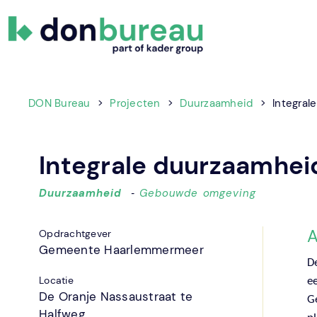
DON
Gewoon
Bureau
DOeN!
DON Bureau
>
Projecten
>
Duurzaamheid
>
Integral
Integrale duurzaamhei
Duurzaamheid
‐
Gebouwde omgeving
A
Opdrachtgever
Gemeente Haarlemmermeer
D
Locatie
e
De Oranje Nassaustraat te
G
Halfweg