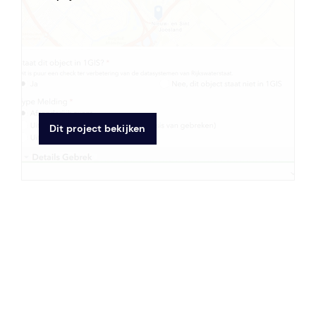
Dit project bekijken
Vaststellen van duurzame kaders voor
de Duurzaamheidsaanpak van Etten-
Leur
Opdrachtgever:
Gemeente Etten-Leur