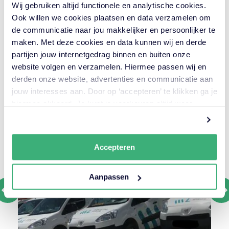
Wij gebruiken altijd functionele en analytische cookies.
Opdrachtgever
Ook willen we cookies plaatsen en data verzamelen om
WS Limburg
de communicatie naar jou makkelijker en persoonlijker te
maken. Met deze cookies en data kunnen wij en derde
Locatie
partijen jouw internetgedrag binnen en buiten onze
Limburg
website volgen en verzamelen. Hiermee passen wij en
derden onze website, advertenties en communicatie aan
Looptijd
jouw interesses aan. Door op ‘accepteren’ te klikken ga je
2018 — 2020
hiermee akkoord. Je kunt je voorkeuren altijd weer
aanpassen. Lees er meer over
in ons cookiebeleid.
Accepteren
Aanpassen