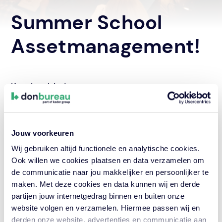
Summer School
Assetmanagement!
Kennisgebied
Assetmanagement
Deel dit artikel
Jouw voorkeuren
Wij gebruiken altijd functionele en analytische cookies.
Ook willen we cookies plaatsen en data verzamelen om
Onlangs stond in het teken van de CROW
de communicatie naar jou makkelijker en persoonlijker te
Summer School: Assetmanagement. In een
maken. Met deze cookies en data kunnen wij en derde
intensieve week worden de cursisten, zowel
partijen jouw internetgedrag binnen en buiten onze
werkzaam bij de overheid als marktpartijen,
website volgen en verzamelen. Hiermee passen wij en
meegenomen in de wereld van
derden onze website, advertenties en communicatie aan