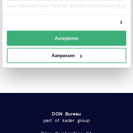
assetmanagement. Hierbij komen termen als
jouw interesses aan. Door op ‘accepteren’ te klikken ga je
prestatie-risico’s-kosten, Line of Sight,
hiermee akkoord. Je kunt je voorkeuren altijd weer
conditiemeting, Lifecycle Management (LCM),
aanpassen. Lees er meer over
in ons cookiebeleid.
ISO55000, iAMPro en vele andere begrippen
uitvoerig aan bod. Niet alleen theoretische
achtergronden, maar ook juist
Accepteren
praktijkvoorbeelden zorgen ervoor dat de
cursist met succes assetmanagement kan
Aanpassen
toepassen binnen de eigen organisatie.
DON Bureau
part of kader group