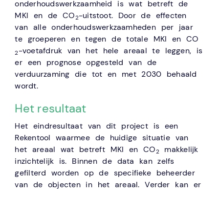
onderhoudswerkzaamheid is wat betreft de
MKI en de CO
-uitstoot. Door de effecten
2
van alle onderhoudswerkzaamheden per jaar
te groeperen en tegen de totale MKI en CO­
-voetafdruk van het hele areaal te leggen, is
2
er een prognose opgesteld van de
verduurzaming die tot en met 2030 behaald
wordt.
Het resultaat
Het eindresultaat van dit project is een
Rekentool waarmee de huidige situatie van
het areaal wat betreft MKI en CO
makkelijk
2
inzichtelijk is. Binnen de data kan zelfs
gefilterd worden op de specifieke beheerder
van de objecten in het areaal. Verder kan er
per onderhoudswerkzaamheid getest worden
wat het duurzaamheidseffect van verschillende