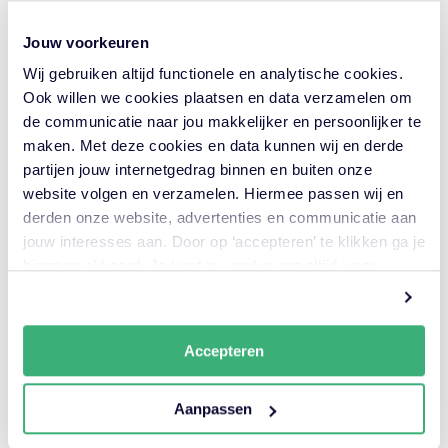
Rijkswaterstaat Zeeland
Jouw voorkeuren
Duurzame Wegen A 2030 –
Wij gebruiken altijd functionele en analytische cookies.
fase 1
Ook willen we cookies plaatsen en data verzamelen om
de communicatie naar jou makkelijker en persoonlijker te
maken. Met deze cookies en data kunnen wij en derde
Opdrachtgever
partijen jouw internetgedrag binnen en buiten onze
Rijkswaterstaat Zee en Delta
website volgen en verzamelen. Hiermee passen wij en
derden onze website, advertenties en communicatie aan
Looptijd
jouw interesses aan. Door op ‘accepteren’ te klikken ga je
Januari 2023 — Juli 2023
hiermee akkoord. Je kunt je voorkeuren altijd weer
aanpassen. Lees er meer over
in ons cookiebeleid.
Accepteren
Aanpassen