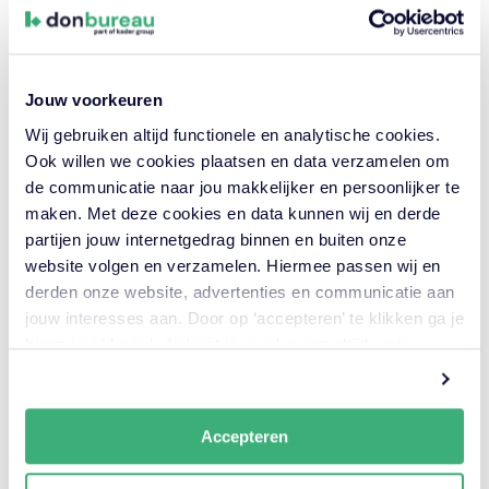
Robert van
Privé: Theo
Lakwijk
Liu
Jouw voorkeuren
Deel dit project
Wij gebruiken altijd functionele en analytische cookies.
Ook willen we cookies plaatsen en data verzamelen om
de communicatie naar jou makkelijker en persoonlijker te
maken. Met deze cookies en data kunnen wij en derde
partijen jouw internetgedrag binnen en buiten onze
Gerelateerde projecten
website volgen en verzamelen. Hiermee passen wij en
derden onze website, advertenties en communicatie aan
jouw interesses aan. Door op ‘accepteren’ te klikken ga je
hiermee akkoord. Je kunt je voorkeuren altijd weer
aanpassen. Lees er meer over
in ons cookiebeleid.
Line of Sight in assetmanagement
Accepteren
Opdrachtgever:
Provincie Gelderland
Locatie:
Arnhem