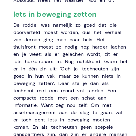
Absoluut. Heeft het waarde? Nou en of.
Iets in beweging zetten
De roddel was namelijk zo goed dat die
doorverteld moest worden, dus het verhaal
van Jeroen ging mee naar huis. Het
thuisfront moest zo nodig nog harder lachen
en je weet: als er gelachen wordt, zit er
iets herkenbaars in. Nog nahikkend kwam het
er in één zin uit: ‘Och ja, techneuten zijn
goed in hun vak, maar ze kunnen niets in
beweging zetten’. Daar sta je dan als
techneut met een mond vol tanden. Een
compacte roddel met een schat aan
informatie. Want zeg nou zelf: Om met
assetmanagement aan de slag te gaan, zal
er toch echt iets in beweging moeten
komen. En als techneuten geen soepele
danspartners zijn, dan zijn er andere mensen