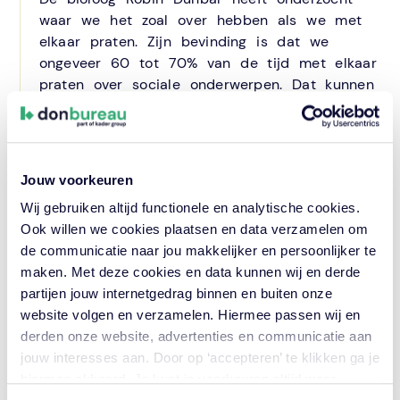
waar we het zoal over hebben als we met
elkaar praten. Zijn bevinding is dat we
ongeveer 60 tot 70% van de tijd met elkaar
praten over sociale onderwerpen. Dat kunnen
persoonlijke ervaringen zijn, maar het kan ook
gaan over het gedrag van andere mensen.
Een deel daarvan valt onder de noemer
roddelen. In het Nederlands wordt roddelen
Jouw voorkeuren
als iets negatiefs gezien. Het Engelse ‘gossip’
Wij gebruiken altijd functionele en analytische cookies.
daarentegen kan zowel positief als negatief
Ook willen we cookies plaatsen en data verzamelen om
zijn. Behalve bij pesten, zorgt roddelen ervoor
de communicatie naar jou makkelijker en persoonlijker te
dat mensen in organisaties kunnen
maken. Met deze cookies en data kunnen wij en derde
functioneren. Het is vorm van discreet
partijen jouw internetgedrag binnen en buiten onze
aftasten (jazeker, want voor roddelen is
website volgen en verzamelen. Hiermee passen wij en
vertrouwen nodig), emotioneel ontladen, het
derden onze website, advertenties en communicatie aan
achterhalen en het bevestigen van
jouw interesses aan. Door op ‘accepteren’ te klikken ga je
groepsnormen. Kortom een bindmiddel bij
hiermee akkoord. Je kunt je voorkeuren altijd weer
uitstek. Het herbergt een schat aan