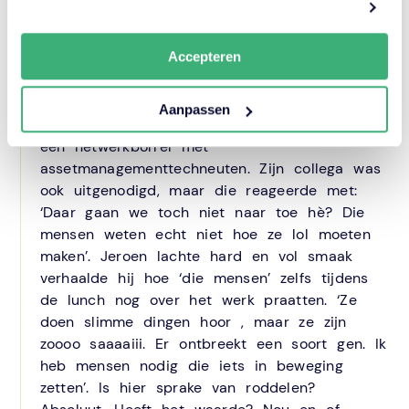
aanpassen. Lees er meer over
in ons cookiebeleid.
informatie en het is een heel snel
communicatiekanaal.
Accepteren
Techneuten zijn zoooo saaaiii!
Een voorbeeld: Laatst vertelde Jeroen ons
Aanpassen
dat hij een uitnodiging had gekregen voor
een netwerkborrel met
assetmanagementtechneuten. Zijn collega was
ook uitgenodigd, maar die reageerde met:
‘Daar gaan we toch niet naar toe hè? Die
mensen weten echt niet hoe ze lol moeten
maken’. Jeroen lachte hard en vol smaak
verhaalde hij hoe ‘die mensen’ zelfs tijdens
de lunch nog over het werk praatten. ‘Ze
doen slimme dingen hoor , maar ze zijn
zoooo saaaaiii. Er ontbreekt een soort gen. Ik
heb mensen nodig die iets in beweging
zetten’. Is hier sprake van roddelen?