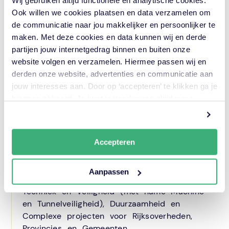
Wij gebruiken altijd functionele en analytische cookies.
Ook willen we cookies plaatsen en data verzamelen om
Over DON Bureau
de communicatie naar jou makkelijker en persoonlijker te
maken. Met deze cookies en data kunnen wij en derde
DON Bureau is een advies- en
partijen jouw internetgedrag binnen en buiten onze
ingenieursbureau dat zich inzet voor
website volgen en verzamelen. Hiermee passen wij en
eigenaren van infrastructuur en de openbare
derden onze website, advertenties en communicatie aan
ruimte. Op basis van de sterke inhoudelijke
jouw interesses aan. Door op ‘accepteren’ te klikken ga je
kennis, kennis van het areaal en daarbij
hiermee akkoord. Je kunt je voorkeuren altijd weer
betrokken organisaties legt DON Bureau de
aanpassen. Lees er meer over
in ons cookiebeleid.
verbindingen. Samen de slimste weg bepalen
en deze realiseren op een persoonlijke,
creatieve en pragmatische wijze. Soms diep
Accepteren
in de inhoud, maar altijd betrokken bij de
organisatie. Hierbij richt DON Bureau zich op
Aanpassen
de kennisgebieden Assetmanagement,
Techniek en Veiligheid (met name Machine-
en Tunnelveiligheid), Duurzaamheid en
Complexe projecten voor Rijksoverheden,
Provincies en Gemeenten.