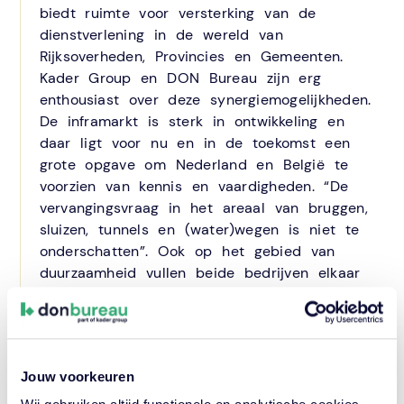
biedt ruimte voor versterking van de
dienstverlening in de wereld van
Rijksoverheden, Provincies en Gemeenten.
Kader Group en DON Bureau zijn erg
enthousiast over deze synergiemogelijkheden.
De inframarkt is sterk in ontwikkeling en
daar ligt voor nu en in de toekomst een
grote opgave om Nederland en België te
voorzien van kennis en vaardigheden. “De
vervangingsvraag in het areaal van bruggen,
sluizen, tunnels en (water)wegen is niet te
onderschatten”. Ook op het gebied van
duurzaamheid vullen beide bedrijven elkaar
prachtig aan. “Door krachten te bundelen
wordt optimaal de synergie voor bouwend en
beherend Nederland en Vlaanderen bereikt.”,
aldus Donald Bezemer, directeur van DON
Jouw voorkeuren
Bureau, en Bart de Boer, CEO van Kader
Group.