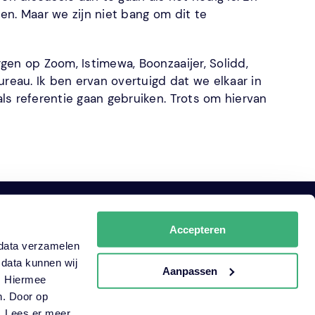
en. Maar we zijn niet bang om dit te
gen op Zoom, Istimewa, Boonzaaijer, Solidd,
eau. Ik ben ervan overtuigd dat we elkaar in
ls referentie gaan gebruiken. Trots om hiervan
Certificeringen
Accepteren
n data verzamelen
ISO 9001
 data kunnen wij
Aanpassen
ISO 27001
n. Hiermee
CO2-prestatieladder_certificaat
n. Door op
n. Lees er meer