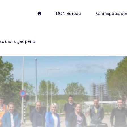
H
DON Bureau
Kennisgebiede
o
m
e
sluis is geopend!