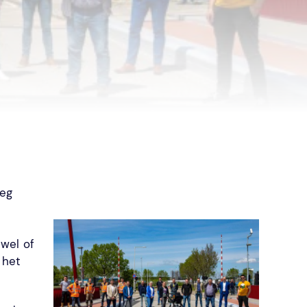
weg
 wel of
 het