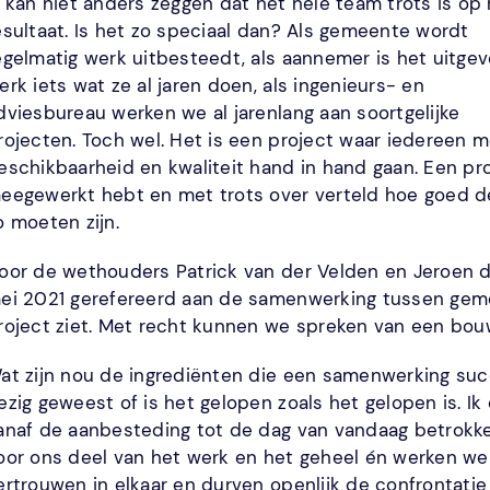
k kan niet anders zeggen dat het hele team trots is op
esultaat. Is het zo speciaal dan? Als gemeente wordt
egelmatig werk uitbesteedt, als aannemer is het uitge
erk iets wat ze al jaren doen, als ingenieurs- en
dviesbureau werken we al jarenlang aan soortgelijke
rojecten. Toch wel. Het is een project waar iedereen me
eschikbaarheid en kwaliteit hand in hand gaan. Een proj
eegewerkt hebt en met trots over verteld hoe goed de
o moeten zijn.
oor de wethouders Patrick van der Velden en Jeroen 
ei 2021 gerefereerd aan de samenwerking tussen gemeen
roject ziet. Met recht kunnen we spreken van een bo
at zijn nou de ingrediënten die een samenwerking su
ezig geweest of is het gelopen zoals het gelopen is. Ik 
anaf de aanbesteding tot de dag van vandaag betrokke
oor ons deel van het werk en het geheel én werken we
ertrouwen in elkaar en durven openlijk de confrontatie 