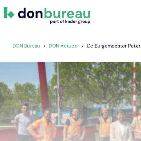
DON
Gewoon
Bureau
DOeN!
DON Bureau
>
DON Actueel
>
De Burgemeester Peters