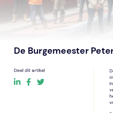
De Burgemeester Peter
Deel dit artikel
D
o
I
v
h
v