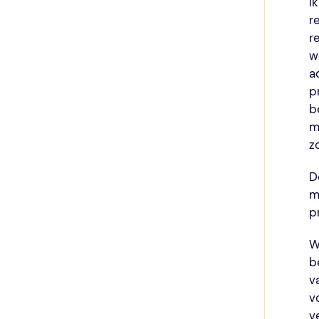
I
r
r
w
a
p
b
m
z
D
m
p
W
b
v
v
v