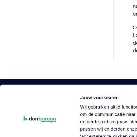
n
o
O
L
d
d
Jouw voorkeuren
DON Bureau
Wij gebruiken altijd funct
part of kader group
om de communicatie naar j
Prins Bernhardlaan 64
en derde partijen jouw in
4615 BD Bergen op Zoom
passen wij en derden onze
‘accepteren’ te klikken ga