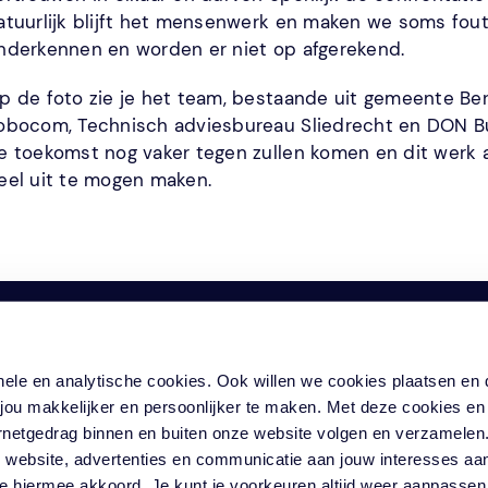
atuurlijk blijft het mensenwerk en maken we soms fout
nderkennen en worden er niet op afgerekend.
p de foto zie je het team, bestaande uit gemeente Ber
obocom, Technisch adviesbureau Sliedrecht en DON Bur
e toekomst nog vaker tegen zullen komen en dit werk a
eel uit te mogen maken.
ionele en analytische cookies. Ook willen we cookies plaatsen e
ou makkelijker en persoonlijker te maken. Met deze cookies en
ternetgedrag binnen en buiten onze website volgen en verzamele
 website, advertenties en communicatie aan jouw interesses aa
 je hiermee akkoord. Je kunt je voorkeuren altijd weer aanpasse